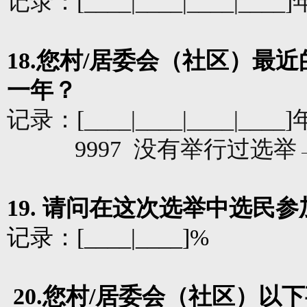
记录：
[____|____|____|____]
18.
您村
/
居委会（社区）最近
一年？
记录：
[____|____|____|____]
9997
没有举行过选举
19.
请问在这次选举中选民参
记录：
[____|____]%
20.
您村
/
居委会（社区）以下