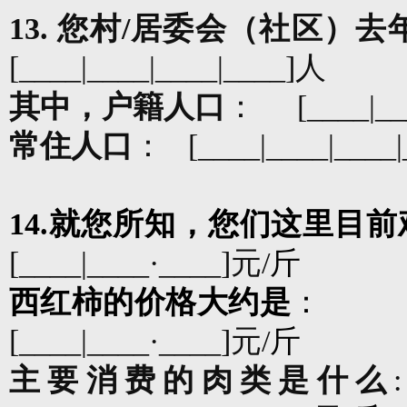
13.
您村
/
居委会（社区）去
[____|____|____|____]
人
其中，户籍人口
：
[____|__
常住人口
：
[____|____|____|
14.
就
您所知，您们这里目前
[____|____
·
____]
元
/
斤
西红柿的价格大约是
：
[____|____
·
____]
元
/
斤
主要消费的肉类是什么
: