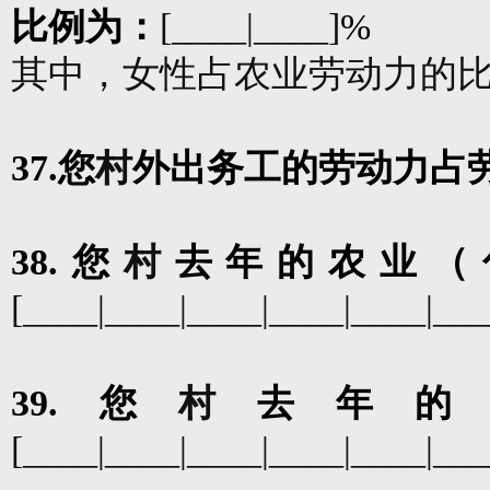
比例为：
[____|____]
%
其中，女性占农业劳动力的
37.
您
村
外出务工的劳动力占
38.
您
村
去年的农业
（
[____|____|____|____|____|__
39.
您
村
去年的
[____|____|____|____|____|__