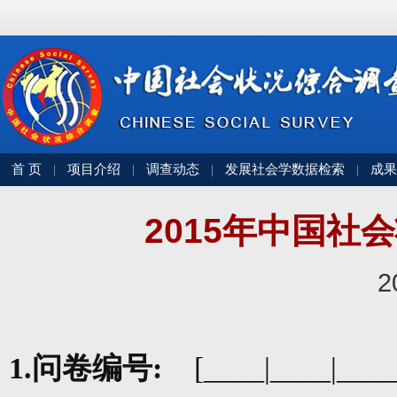
首 页
项目介绍
调查动态
发展社会学数据检索
成果
|
|
|
|
2015年中国社
2
1.
问卷编号
:
[____|____|____