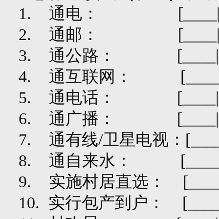
1.
通电：
[____
2.
通邮：
[____
3.
通公路：
[____
4.
通互联网：
[____
5.
通电话：
[____
6.
通广播：
[____
7.
通有线
/
卫星电视：
[___
8.
通自来水：
[____
9.
实施村居直选：
[___
10.
实行包产到户：
[____