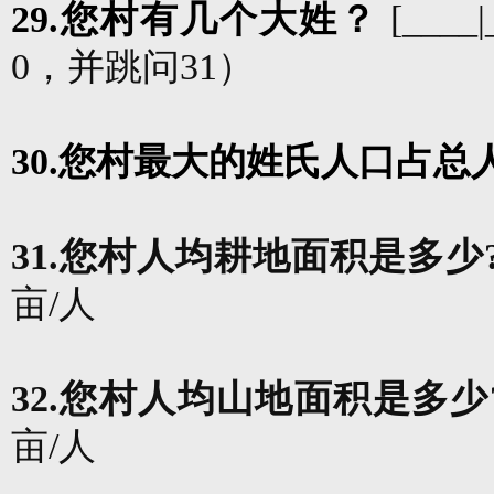
29.
您村有几个大姓？
[____|
0
，并跳问
31
）
30.
您村最大的姓氏人口占总
31.
您
村人均耕地面积是多少
亩
/
人
32.
您
村人均山地面积是多少
亩
/
人