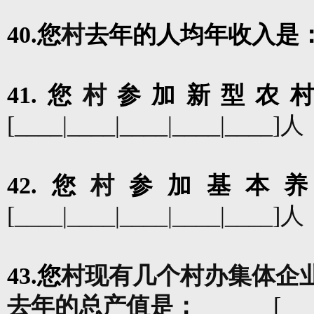
40.
您
村
去年的人均年收入是
41.
您
村
参加新型农
[____|____|____|____|____]
人
42.
您
村
参加基本
[____|____|____|____|____]
人
43.
您
村
现有几个村办集体企
去年的总产值是：
[__