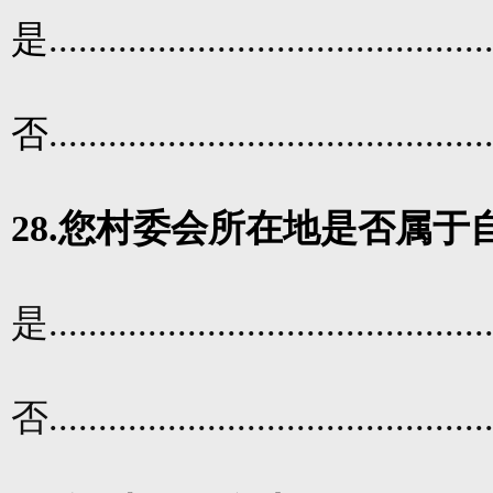
是
............................................
否
............................................
28.
您
村委会所在地是否属于
是
............................................
否
............................................