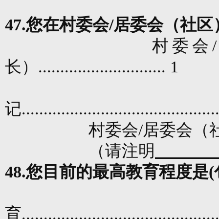
47.
您在村委会
/
居委会（社区
村委会
/
长）
.............................
1
记
............................................
村委会
/
居委会（
（请注明
48.
您目前的最高教育程度是
(
育
............................................