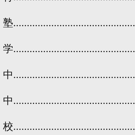
塾
............................................
学
............................................
中
............................................
中
............................................
校
............................................