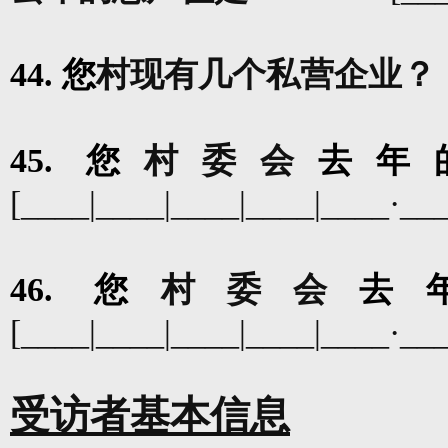
44.
您
村
现有几个私营企业？
45.
您
村委会
去年
[____|____|____|____|____
·
__
46.
您
村委会
去
[____|____|____|____|____
·
__
受访者基本信息