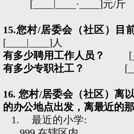
[____|____
·
____]
元
/
斤
15.
您村
/
居委会（社区）目
[____|____]
人
有多少聘用工作人员？
[
有多少专职社工？
[_
16.
您村
/
居委会（社区）离
的办公地点出发，离最近的
1.
最近的小学
:
999
在辖区内