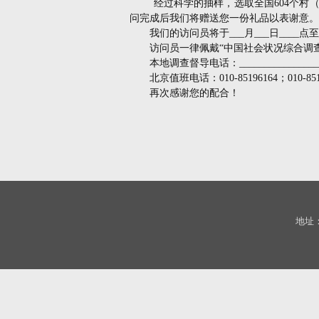
经过科学的抽样，选取全国
604
个村
问完成后我们将赠送您一份礼品以表谢意。
我们的访问员将于
___
月
___
日
____
点至
访问员一律佩戴
“
中国社会状况综合调
本地调查督导电话：
________________
北京值班电话：
010-85196164
；
010-85
再次感谢您的配合！
地址