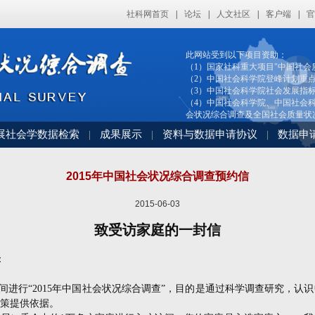
社科网首页
|
论坛
|
人文社区
|
客户端
|
官
此网站受到以下项目资助：
（1）国家社科重大项目"中国社会
（2）中国社会科学院登峰计划重
（3）中国社会科学院社会发展指
（4）中国社会科学院、中国社会科
会状况综合调查及全国社会质量状
展社会学数据检索
成果展示
资料与数据申请协议
数据申
|
|
|
2015年中国社会状况综合调查预约信
2015-06-03
致受访家庭的一封信
：
间进行
“2015
年中国社会状况综合调查
”
，目的是通过科学调查研究，认识
策提供依据。