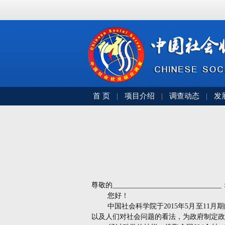
首 页
项目介绍
调查动态
发
|
|
|
尊敬的
_______________________________
您好！
中国社会科学院于
2015
年
5
月至
11
月期
以及人们对社会问题的看法，为政府制定政