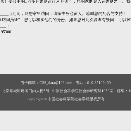
（居）委会中的
1
万多户家庭进行入户访问，您的家庭是入选家庭之一。我
____
点期间，到您家里访问，请家中务必留人。感谢您的配合与支持！
查访问员证
”
，您可以核实他们的身份。如果您对此次调查有疑问，可以拨
___
；
195300
电子邮箱：CSS_data@126.com 电话：010-85196460
：北京东城区建国门内大街5号 中国社会科学院社会学研究所1053室 邮编：100
Copyright © 中国社会科学院社会学所版权所有