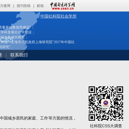
方微博
|
报刊投稿
|
邮箱
中国社科院社会学所
质量基础数据库建设"；
点学科发展社会学建设；
标综合集成实验室；
学院—上海市人民政府上海研究院"2017年中国社
况研究"。
请
联系我们
|
中国城乡居民的家庭、工作等方面的情况，
社科院CSS大调查