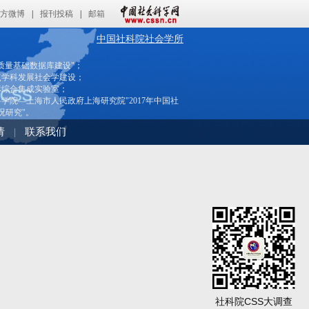
方微博
|
报刊投稿
|
邮箱
中国社科院社会学所
质量基础数据库建设"；
点学科发展社会学建设；
标综合集成实验室；
学院—上海市人民政府上海研究院"2017年中国社
况研究"。
请
联系我们
|
社科院CSS大调查